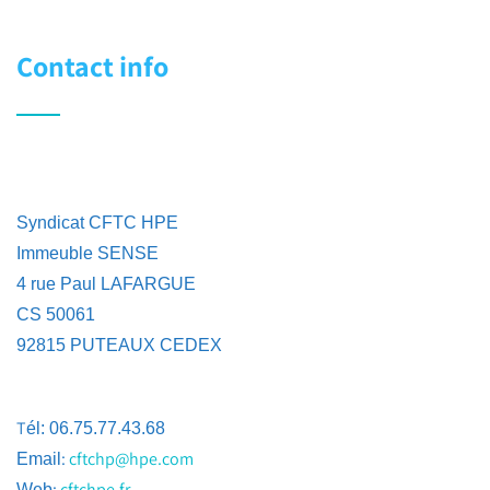
Contact info
Syndicat CFTC HPE
Immeuble SENSE
4 rue Paul LAFARGUE
CS 50061
92815 PUTEAUX CEDEX
T
él: 06.75.77.43.68
:
cftchp@hpe.com
Email
:
cftchpe.fr
Web