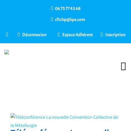
06 75 77 43 68
cftchp@hpe.com
Déconnexion
Espace Adhérent
Inscription