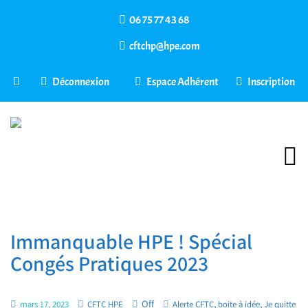
06 75 77 43 68
cftchp@hpe.com
Déconnexion
Espace Adhérent
Inscription
Immanquable HPE ! Spécial
Congés Pratiques 2023
Off
,
,
mars 17, 2023
CFTC HPE
Alerte CFTC
boite à idée
Je quitte