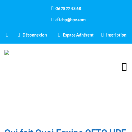
06 75 77 43 68
cftchp@hpe.com
Déconnexion
Espace Adhérent
Inscription