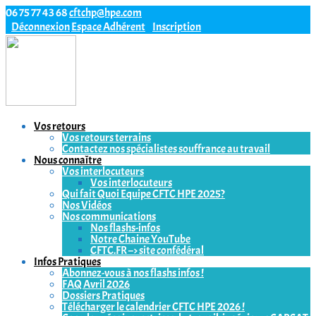
06 75 77 43 68
cftchp@hpe.com
Déconnexion
Espace Adhérent
Inscription
Vos retours
Vos retours terrains
Contactez nos spécialistes souffrance au travail
Nous connaître
Vos interlocuteurs
Vos interlocuteurs
Qui fait Quoi Equipe CFTC HPE 2025?
Nos Vidéos
Nos communications
Nos flashs-infos
Notre Chaine YouTube
CFTC.FR –> site confédéral
Infos Pratiques
Abonnez-vous à nos flashs infos !
FAQ Avril 2026
Dossiers Pratiques
Télécharger le calendrier CFTC HPE 2026 !