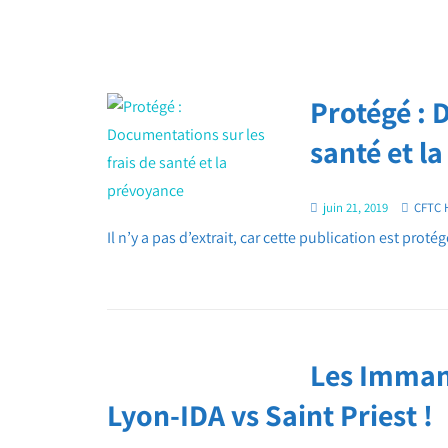
Protégé : 
santé et l
juin 21, 2019
CFTC 
Il n’y a pas d’extrait, car cette publication est protég
Les Imman
Lyon-IDA vs Saint Priest !