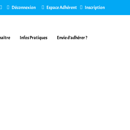
Déconnexion
Espace Adhérent
Inscription
naître
Infos Pratiques
Envie d’adhérer ?