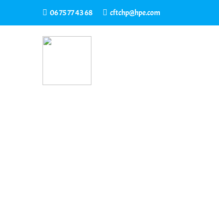
06 75 77 43 68
cftchp@hpe.com