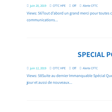
juin 20, 2019
CFTC HPE
Off
Alerte CFTC
Views: 56Tout d’abord un grand merci pour toutes ce
communications...
SPECIAL P
juin 12, 2019
CFTC HPE
Off
Alerte CFTC
Views: 58Suite au dernier Immanquable Spécial Ques
jour et aussi de nouveaux...