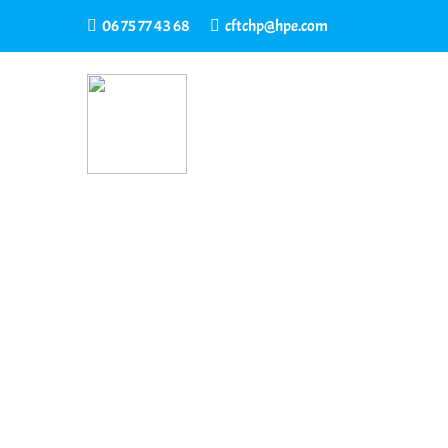
06 75 77 43 68
cftchp@hpe.com