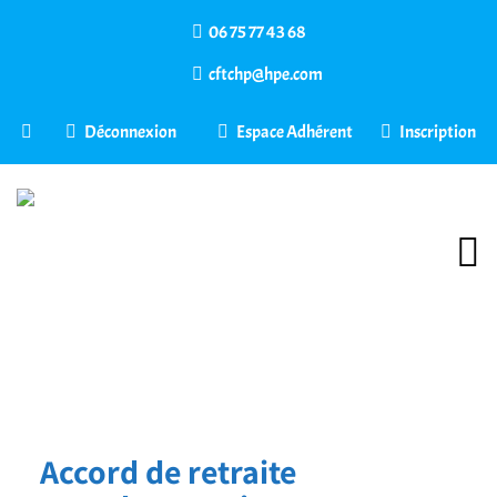
06 75 77 43 68
cftchp@hpe.com
Déconnexion
Espace Adhérent
Inscription
Accord de retraite