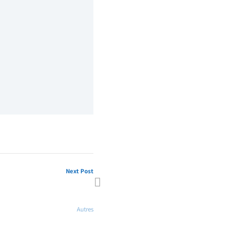
Next Post
: Groupe, HPEF, HPECCF – Mars
2014
Autres