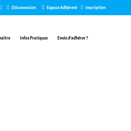
Déconnexion
Espace Adhérent
Inscription
naître
Infos Pratiques
Envie d’adhérer ?