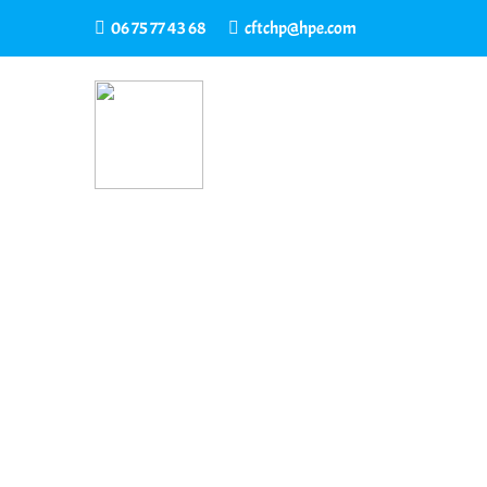
06 75 77 43 68
cftchp@hpe.com