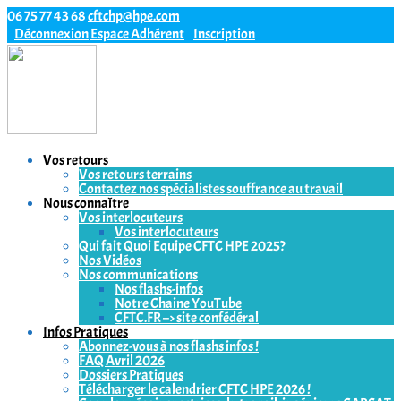
06 75 77 43 68
cftchp@hpe.com
Déconnexion
Espace Adhérent
Inscription
Vos retours
Vos retours terrains
Contactez nos spécialistes souffrance au travail
Nous connaître
Vos interlocuteurs
Vos interlocuteurs
Qui fait Quoi Equipe CFTC HPE 2025?
Nos Vidéos
Nos communications
Nos flashs-infos
Notre Chaine YouTube
CFTC.FR –> site confédéral
Infos Pratiques
Abonnez-vous à nos flashs infos !
FAQ Avril 2026
Dossiers Pratiques
Télécharger le calendrier CFTC HPE 2026 !