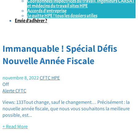
Coordonnées inspectrices du travail, ingénieurs CARSAT
et médecins du travail sites HPE
Accords d’entreprise
Je quitte HPE ! tous les dossiers utiles
Envie d’adhérer ?
Immanquable ! Spécial Défis
Nouvelle Année Fiscale
novembre 8, 2022
CFTC HPE
Off
Alerte CFTC
Views: 133Tout change, sauf le changement… Précisément : la
nouvelle année fiscale, que nous vous souhaitons la meilleure
possible, est...
+ Read More