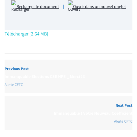
Recharger le document
|
Ouvrir dans un nouvel onglet
Télécharger [2.64 MB]
Previous Post
Immanquable Elections CSE HPE _ Merci !!!
Alerte CFTC
Next Post
Immanquable ! Votre Nouveau Coefficient
Alerte CFTC