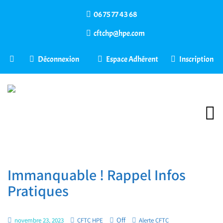
06 75 77 43 68
cftchp@hpe.com
Déconnexion
Espace Adhérent
Inscription
Immanquable ! Rappel Infos
Pratiques
Off
novembre 23, 2023
CFTC HPE
Alerte CFTC