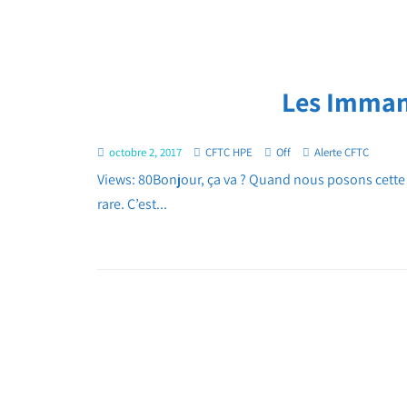
Les Immanq
octobre 2, 2017
CFTC HPE
Off
Alerte CFTC
Views: 80Bonjour, ça va ? Quand nous posons cette q
rare. C’est...
Pagination