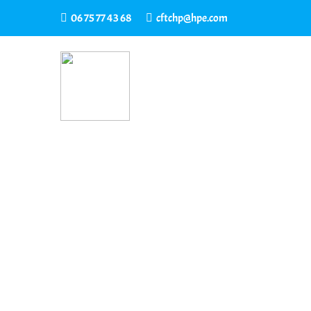
06 75 77 43 68
cftchp@hpe.com