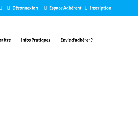
Déconnexion
Espace Adhérent
Inscription
naître
Infos Pratiques
Envie d’adhérer ?