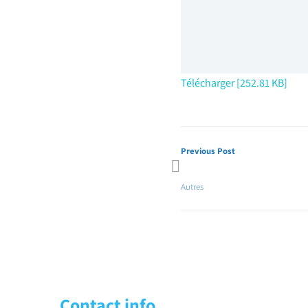
Télécharger [252.81 KB]
Previous Post
Lever la clause de non-concur
Autres
Contact info