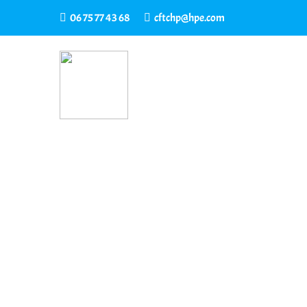
06 75 77 43 68
cftchp@hpe.com