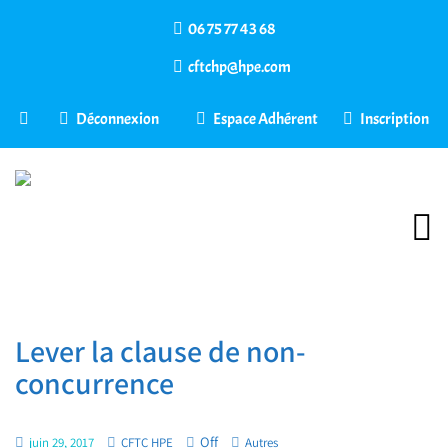
06 75 77 43 68
cftchp@hpe.com
Déconnexion
Espace Adhérent
Inscription
Lever la clause de non-
concurrence
Off
juin 29, 2017
CFTC HPE
Autres