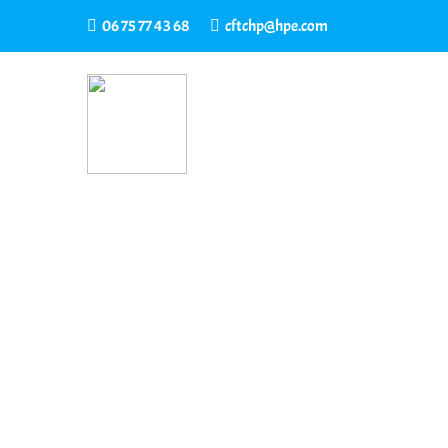
06 75 77 43 68
cftchp@hpe.com