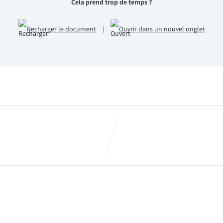
Cela prend trop de temps ?
Recharger le document
|
Ouvrir dans un nouvel onglet
ée : Infos Pratiques !
Imma