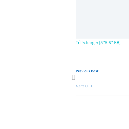
Télécharger [575.67 KB]
Previous Post
Immanquable Spécial Fin d’Ann
Alerte CFTC