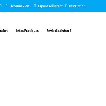
Déconnexion
Espace Adhérent
Inscription
naître
Infos Pratiques
Envie d’adhérer ?