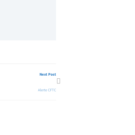
Next Post
nquable : Spécial GPEC 2021 !
Alerte CFTC