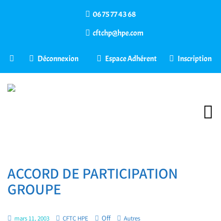
06 75 77 43 68
cftchp@hpe.com
Déconnexion
Espace Adhérent
Inscription
ACCORD DE PARTICIPATION
GROUPE
Off
mars 11, 2003
CFTC HPE
Autres