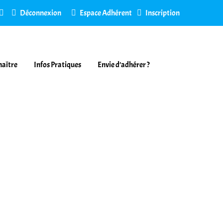
Déconnexion
Espace Adhérent
Inscription
naître
Infos Pratiques
Envie d’adhérer ?