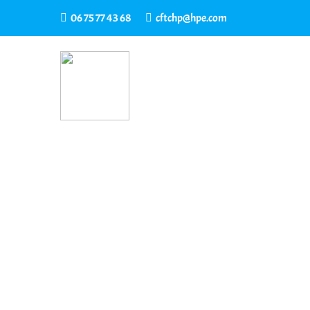
06 75 77 43 68
cftchp@hpe.com