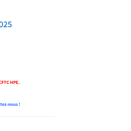
025
 CFTC HPE.
tez-nous !