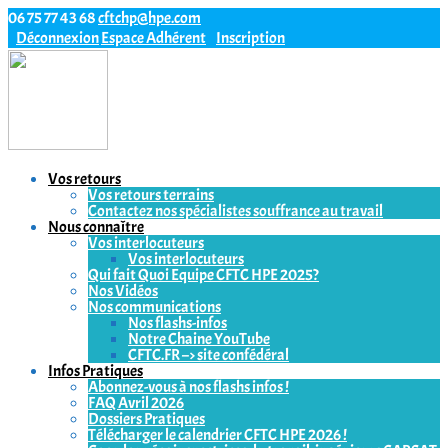
06 75 77 43 68
cftchp@hpe.com
Déconnexion
Espace Adhérent
Inscription
Vos retours
Vos retours terrains
Contactez nos spécialistes souffrance au travail
Nous connaître
Vos interlocuteurs
Vos interlocuteurs
Qui fait Quoi Equipe CFTC HPE 2025?
Nos Vidéos
Nos communications
Nos flashs-infos
Notre Chaine YouTube
CFTC.FR –> site confédéral
Infos Pratiques
Abonnez-vous à nos flashs infos !
FAQ Avril 2026
Dossiers Pratiques
Télécharger le calendrier CFTC HPE 2026 !