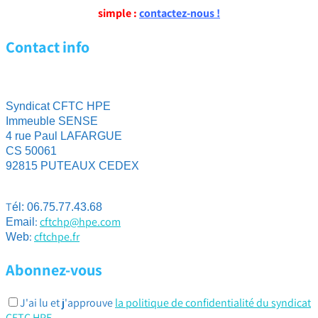
simple :
contactez-nous !
Contact info
Syndicat CFTC HPE
Immeuble SENSE
4 rue Paul LAFARGUE
CS 50061
92815 PUTEAUX CEDEX
T
él: 06.75.77.43.68
:
cftchp@hpe.com
Email
:
cftchpe.fr
Web
Abonnez-vous
J'ai lu et j'approuve
la politique de confidentialité du syndicat
CFTC HPE