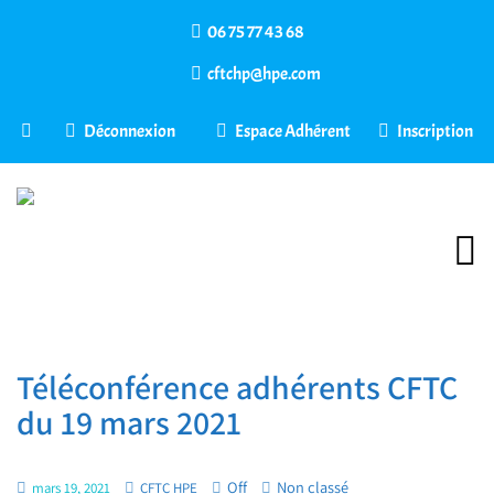
06 75 77 43 68
cftchp@hpe.com
Déconnexion
Espace Adhérent
Inscription
Téléconférence adhérents CFTC
du 19 mars 2021
Off
Non classé
mars 19, 2021
CFTC HPE