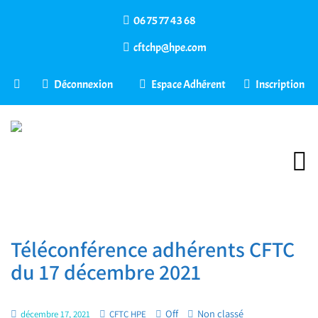
06 75 77 43 68
cftchp@hpe.com
Déconnexion
Espace Adhérent
Inscription
Téléconférence adhérents CFTC
du 17 décembre 2021
Off
Non classé
décembre 17, 2021
CFTC HPE