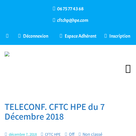
06 75 77 43 68
cftchp@hpe.com
Déconnexion
Espace Adhérent
Inscription
TELECONF. CFTC HPE du 7
Décembre 2018
Off
Non classé
décembre 7, 2018
CFTC HPE