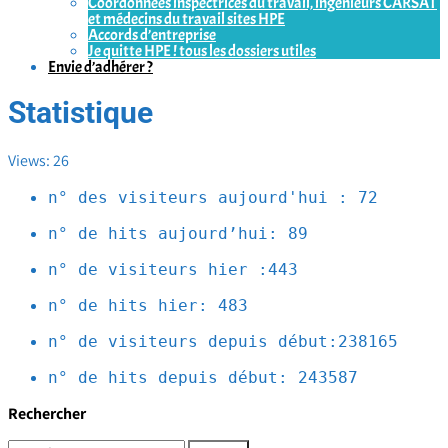
Coordonnées inspectrices du travail, ingénieurs CARSAT
et médecins du travail sites HPE
Accords d’entreprise
Je quitte HPE ! tous les dossiers utiles
Envie d’adhérer ?
Statistique
Views: 26
n° des visiteurs aujourd'hui : 72
n° de hits aujourd’hui: 89
n° de visiteurs hier :443
n° de hits hier: 483
n° de visiteurs depuis début:238165
n° de hits depuis début: 
243587
Rechercher