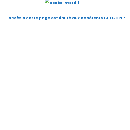
L’accès à cette page est limité aux adhérents CFTC HPE
!
Identifiant ou e-mail
*
Mot de passe
*
Se souvenir de moi