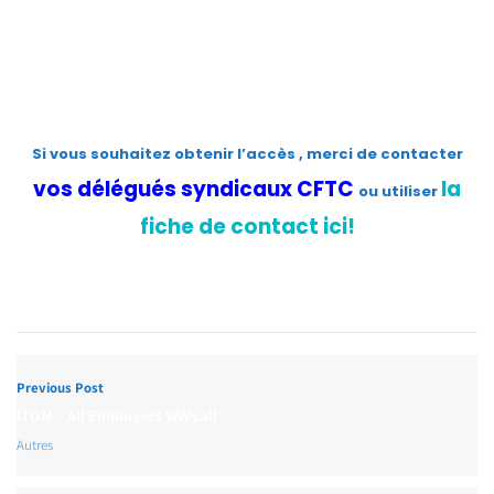
Inscription
Mot de passe oublié ?
Si vous souhaitez obtenir l’accès , merci de contacter
vos délégués syndicaux CFTC
la
ou utiliser
fiche de contact ici!
Previous Post
ITOM – All Employees WW call
Autres