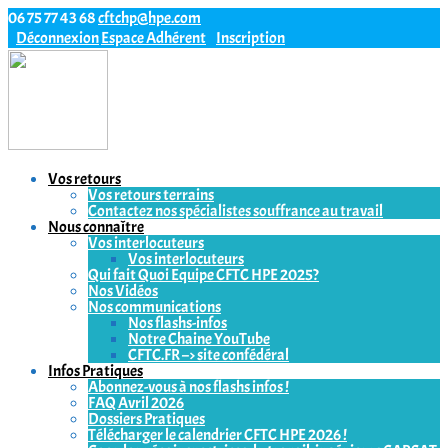
06 75 77 43 68
cftchp@hpe.com
Déconnexion
Espace Adhérent
Inscription
Vos retours
Vos retours terrains
Contactez nos spécialistes souffrance au travail
Nous connaître
Vos interlocuteurs
Vos interlocuteurs
Qui fait Quoi Equipe CFTC HPE 2025?
Nos Vidéos
Nos communications
Nos flashs-infos
Notre Chaine YouTube
CFTC.FR –> site confédéral
Infos Pratiques
Abonnez-vous à nos flashs infos !
FAQ Avril 2026
Dossiers Pratiques
Télécharger le calendrier CFTC HPE 2026 !