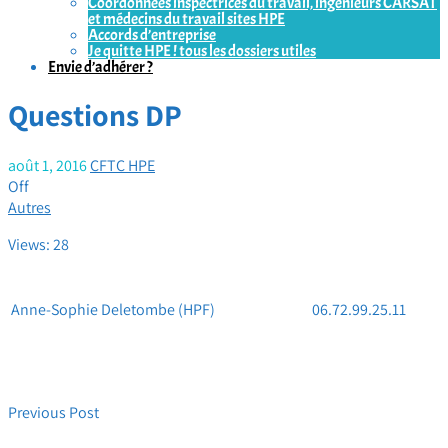
Coordonnées inspectrices du travail, ingénieurs CARSAT
et médecins du travail sites HPE
Accords d’entreprise
Je quitte HPE ! tous les dossiers utiles
Envie d’adhérer ?
Questions DP
août 1, 2016
CFTC HPE
Off
Autres
Views: 28
Anne-Sophie Deletombe (HPF)
06.72.99.25.11
Previous Post
Promotions et JFR (Job Function Review)