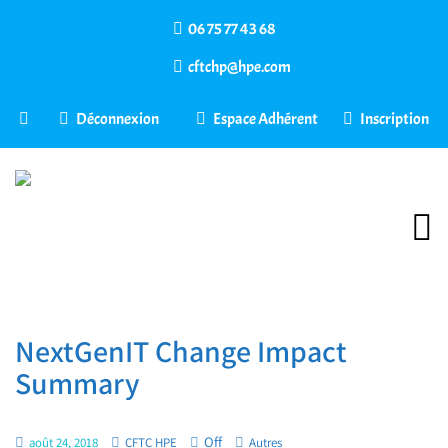
06 75 77 43 68
cftchp@hpe.com
Déconnexion
Espace Adhérent
Inscription
NextGenIT Change Impact
Summary
Off
août 24, 2018
CFTC HPE
Autres