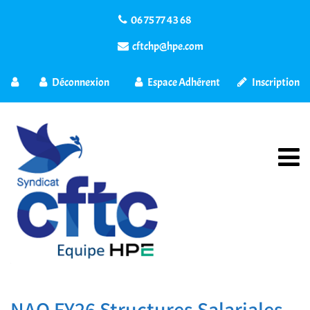
06 75 77 43 68
cftchp@hpe.com
Déconnexion
Espace Adhérent
Inscription
NAO FY26 Structures Salariales