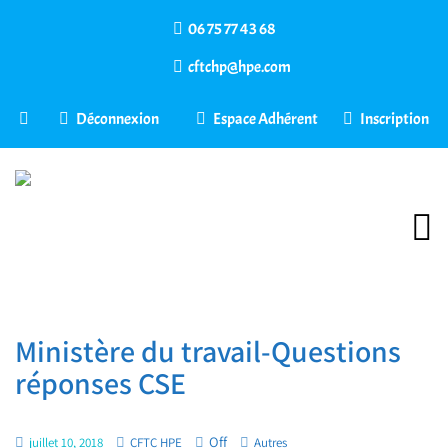
06 75 77 43 68
cftchp@hpe.com
Déconnexion
Espace Adhérent
Inscription
Ministère du travail-Questions
réponses CSE
Off
juillet 10, 2018
CFTC HPE
Autres