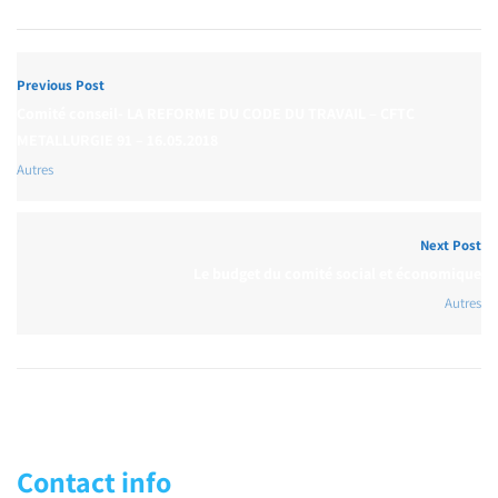
Previous Post
Comité conseil- LA REFORME DU CODE DU TRAVAIL – CFTC
METALLURGIE 91 – 16.05.2018
Autres
Next Post
Le budget du comité social et économique
Autres
Contact info