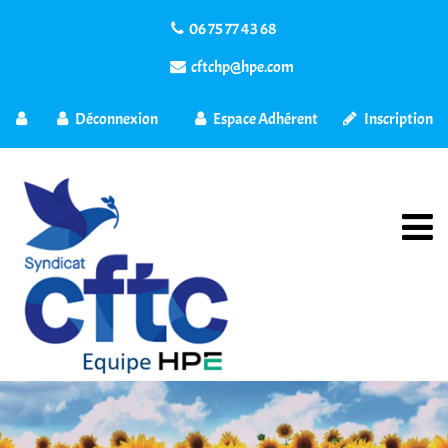
06 75 77 43 68
cftchp@hpe.com
Déconnexion
Espace Adhérent
Inscription