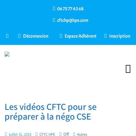
06 75 77 43 68
cftchp@hpe.com
Déconnexion
Espace Adhérent
Inscription
Les vidéos CFTC pour se
préparer à la négo CSE
Off
juillet 31, 2018
CFTC HPE
Autres