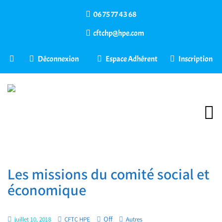
06 75 77 43 68
cftchp@hpe.com
Déconnexion
Espace Adhérent
Inscription
Les missions du comité social et
économique
Off
juillet 10, 2018
CFTC HPE
Autres