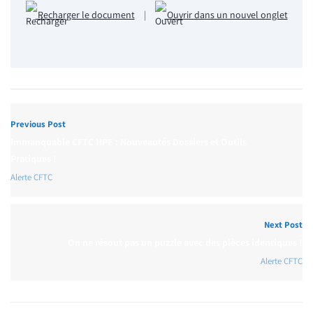
Recharger le document
|
Ouvrir dans un nouvel onglet
Previous Post
Immanquable CFTC HPE : Nouveautés Dossiers et Outils
Pratiques !
Alerte CFTC
Next Post
On ne résout pas un puzzle avec des pièces identiques !
Alerte CFTC