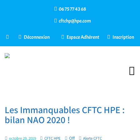
06 75 77 43 68
cftchp@hpe.com
Déconnexion
Espace Adhérent
Inscription
Les Immanquables CFTC HPE :
bilan NAO 2020 !
Off
octobre 29, 2019
CFTC HPE
Alerte CFTC