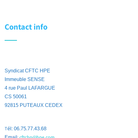
Contact info
Syndicat CFTC HPE
Immeuble SENSE
4 rue Paul LAFARGUE
CS 50061
92815 PUTEAUX CEDEX
T
él: 06.75.77.43.68
:
cftchp@hpe.com
Email