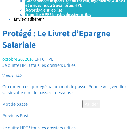
Coordonnées inspectrices du travail, ingénieurs CARSAT
et médecins du travail sites HPE
Accords d’entreprise
Je quitte HPE ! tous les dossiers utiles
Envie d’adhérer ?
Protégé : Le Livret d’Epargne
Salariale
octobre 20, 2016
CFTC HPE
Je quitte HPE ! tous les dossiers utliles
Views: 142
Ce contenu est protégé par un mot de passe. Pour le voir, veuillez
saisir votre mot de passe ci-dessous :
Mot de passe :
Previous Post
Epargne retraite et prévoyance
Je quitte HPE ! tous les dossiers utliles