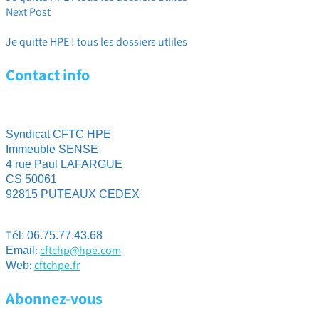
Next Post
Le régime complémentaire santé
Je quitte HPE ! tous les dossiers utliles
Contact info
Syndicat CFTC HPE
Immeuble SENSE
4 rue Paul LAFARGUE
CS 50061
92815 PUTEAUX CEDEX
T
él: 06.75.77.43.68
:
cftchp@hpe.com
Email
:
cftchpe.fr
Web
Abonnez-vous