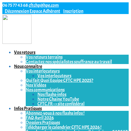
06 75 77 43 68
cftchp@hpe.com
Déconnexion
Espace Adhérent
Inscription
Vos retours
Vos retours terrains
Contactez nos spécialistes souffrance au travail
Nous connaître
Vos interlocuteurs
Vos interlocuteurs
Qui fait Quoi Equipe CFTC HPE 2025?
Nos Vidéos
Nos communications
Nos flashs-infos
Notre Chaine YouTube
CFTC.FR –> site confédéral
Infos Pratiques
Abonnez-vous à nos flashs infos !
FAQ Avril 2026
Dossiers Pratiques
Télécharger le calendrier CFTC HPE 2026 !