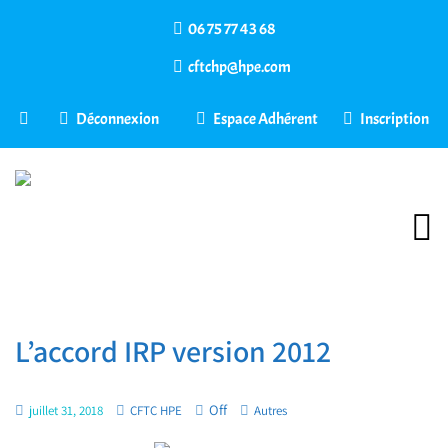
06 75 77 43 68
cftchp@hpe.com
Déconnexion
Espace Adhérent
Inscription
L’accord IRP version 2012
Off
juillet 31, 2018
CFTC HPE
Autres