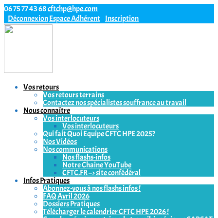
06 75 77 43 68
cftchp@hpe.com
Déconnexion
Espace Adhérent
Inscription
Vos retours
Vos retours terrains
Contactez nos spécialistes souffrance au travail
Nous connaître
Vos interlocuteurs
Vos interlocuteurs
Qui fait Quoi Equipe CFTC HPE 2025?
Nos Vidéos
Nos communications
Nos flashs-infos
Notre Chaine YouTube
CFTC.FR –> site confédéral
Infos Pratiques
Abonnez-vous à nos flashs infos !
FAQ Avril 2026
Dossiers Pratiques
Télécharger le calendrier CFTC HPE 2026 !