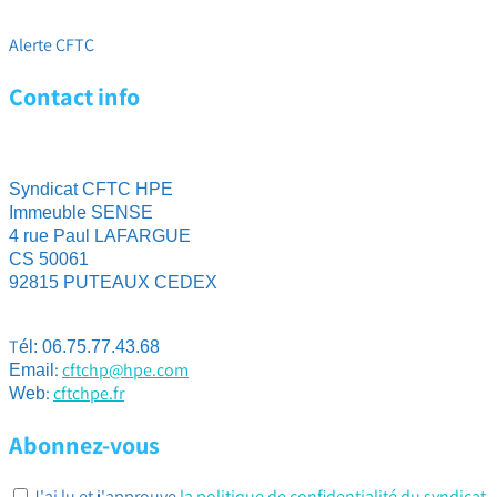
action
Alerte CFTC
Contact info
Syndicat CFTC HPE
Immeuble SENSE
4 rue Paul LAFARGUE
CS 50061
92815 PUTEAUX CEDEX
T
él: 06.75.77.43.68
:
cftchp@hpe.com
Email
:
cftchpe.fr
Web
Abonnez-vous
J'ai lu et j'approuve
la politique de confidentialité du syndicat