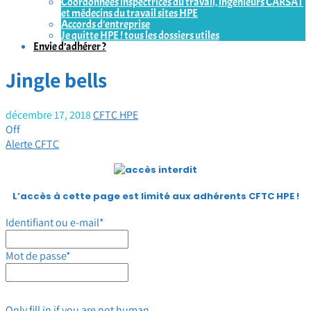
Coordonnées inspectrices du travail, ingénieurs CARSAT
et médecins du travail sites HPE
Accords d’entreprise
Je quitte HPE ! tous les dossiers utiles
Envie d’adhérer ?
Jingle bells
décembre 17, 2018
CFTC HPE
Off
Alerte CFTC
L’accès à cette page est limité aux adhérents CFTC HPE
!
Identifiant ou e-mail
*
Mot de passe
*
Only fill in if you are not human