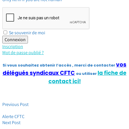
Se souvenir de moi
Inscription
Mot de passe oublié ?
vos
Si vous souhaitez obtenir l’accès , merci de contacter
délégués syndicaux CFTC
la fiche de
ou utiliser
contact ici!
Previous Post
Point complet sur la négociation du 12 décembre
Alerte CFTC
Next Post
Flash CFTC HPE # 5 Fermeture Les Ulis-Boulogne : la CFTC en