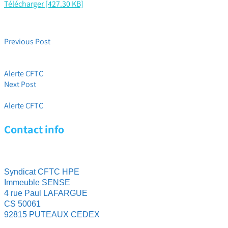
Télécharger [427.30 KB]
Previous Post
Flash Pratique HPE # 31 : Panorama social + 7 informations
pratiques spéciales scission !
Alerte CFTC
Next Post
Flash Pratique Prévoyance !
Alerte CFTC
Contact info
Syndicat CFTC HPE
Immeuble SENSE
4 rue Paul LAFARGUE
CS 50061
92815 PUTEAUX CEDEX