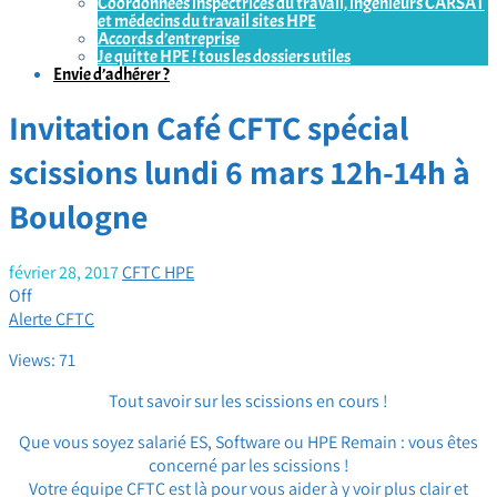
Coordonnées inspectrices du travail, ingénieurs CARSAT
et médecins du travail sites HPE
Accords d’entreprise
Je quitte HPE ! tous les dossiers utiles
Envie d’adhérer ?
Invitation Café CFTC spécial
scissions lundi 6 mars 12h-14h à
Boulogne
février 28, 2017
CFTC HPE
Off
Alerte CFTC
Views: 71
Tout savoir sur les scissions en cours !
Que vous soyez salarié ES, Software ou HPE Remain : vous êtes
concerné par les scissions !
Votre équipe CFTC est là pour vous aider à y voir plus clair et