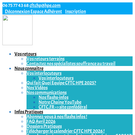
06 75 77 43 68
cftchp@hpe.com
Déconnexion
Espace Adhérent
Inscription
Vos retours
Vos retours terrains
Contactez nos spécialistes souffrance au travail
Nous connaître
Vos interlocuteurs
Vos interlocuteurs
Qui fait Quoi Equipe CFTC HPE 2025?
Nos Vidéos
Nos communications
Nos flashs-infos
Notre Chaine YouTube
CFTC.FR –> site confédéral
Infos Pratiques
Abonnez-vous à nos flashs infos !
FAQ Avril 2026
Dossiers Pratiques
Télécharger le calendrier CFTC HPE 2026 !