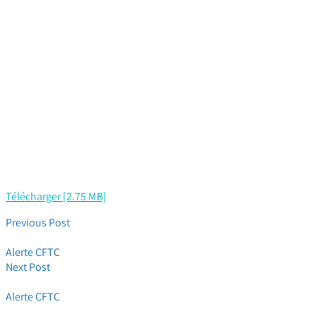
Télécharger [2.75 MB]
Previous Post
Immanquable ! Votre Nouveau Coefficient
Alerte CFTC
Next Post
Immanquable ! Participation FY23 _ Dossier Pratique
Alerte CFTC