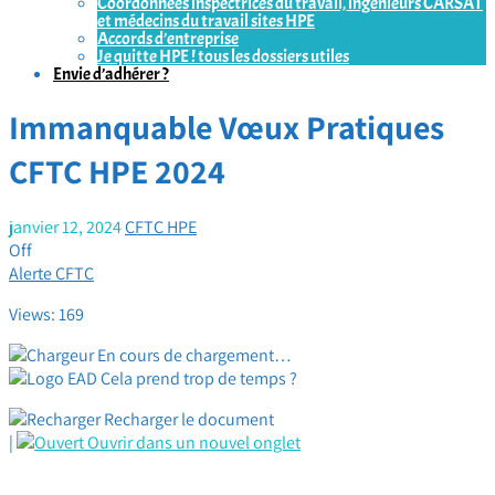
Coordonnées inspectrices du travail, ingénieurs CARSAT
et médecins du travail sites HPE
Accords d’entreprise
Je quitte HPE ! tous les dossiers utiles
Envie d’adhérer ?
Immanquable Vœux Pratiques
CFTC HPE 2024
janvier 12, 2024
CFTC HPE
Off
Alerte CFTC
Views: 169
En cours de chargement…
Cela prend trop de temps ?
Recharger le document
|
Ouvrir dans un nouvel onglet