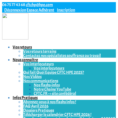
06 75 77 43 68
cftchp@hpe.com
Déconnexion
Espace Adhérent
Inscription
Vos retours
Vos retours terrains
Contactez nos spécialistes souffrance au travail
Nous connaître
Vos interlocuteurs
Vos interlocuteurs
Qui fait Quoi Equipe CFTC HPE 2025?
Nos Vidéos
Nos communications
Nos flashs-infos
Notre Chaine YouTube
CFTC.FR –> site confédéral
Infos Pratiques
Abonnez-vous à nos flashs infos !
FAQ Avril 2026
Dossiers Pratiques
Télécharger le calendrier CFTC HPE 2026 !