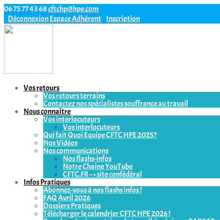
06 75 77 43 68
cftchp@hpe.com
Déconnexion
Espace Adhérent
Inscription
Vos retours
Vos retours terrains
Contactez nos spécialistes souffrance au travail
Nous connaître
Vos interlocuteurs
Vos interlocuteurs
Qui fait Quoi Equipe CFTC HPE 2025?
Nos Vidéos
Nos communications
Nos flashs-infos
Notre Chaine YouTube
CFTC.FR –> site confédéral
Infos Pratiques
Abonnez-vous à nos flashs infos !
FAQ Avril 2026
Dossiers Pratiques
Télécharger le calendrier CFTC HPE 2026 !