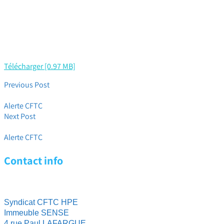
Télécharger [0.97 MB]
Previous Post
Vœux de l’équipe CFTC HPE : Joyeux Noel F…x !
Alerte CFTC
Next Post
Immanquable ! Du rarement vu..
Alerte CFTC
Contact info
Syndicat CFTC HPE
Immeuble SENSE
4 rue Paul LAFARGUE