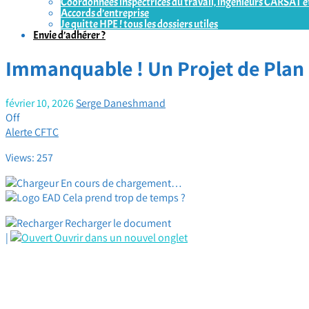
Coordonnées inspectrices du travail, ingénieurs CARSAT et
Accords d’entreprise
Je quitte HPE ! tous les dossiers utiles
Envie d’adhérer ?
Immanquable ! Un Projet de Plan d
février 10, 2026
Serge Daneshmand
Off
Alerte CFTC
Views: 257
En cours de chargement…
Cela prend trop de temps ?
Recharger le document
|
Ouvrir dans un nouvel onglet