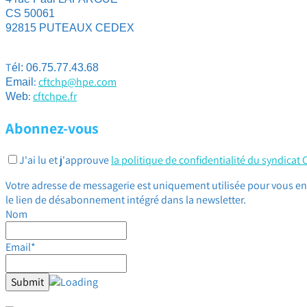
CS 50061
92815 PUTEAUX CEDEX
T
él: 06.75.77.43.68
:
cftchp@hpe.com
Email
:
cftchpe.fr
Web
Abonnez-vous
J'ai lu et j'approuve
la politique de confidentialité du syndicat
Votre adresse de messagerie est uniquement utilisée pour vous env
le lien de désabonnement intégré dans la newsletter.
Nom
Email*