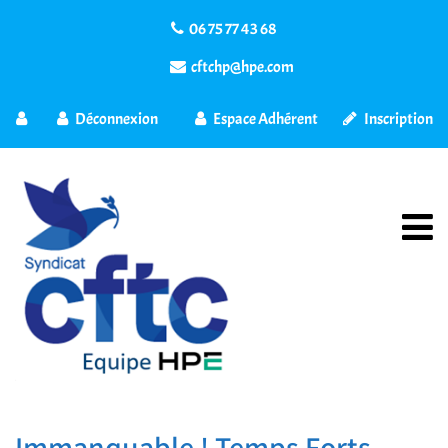
06 75 77 43 68
cftchp@hpe.com
Déconnexion
Espace Adhérent
Inscription
Immanquable ! Temps Forts