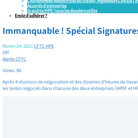
Coordonnées inspectrices du travail, ingénieurs CARSAT et
Accords d’entreprise
Je quitte HPE ! tous les dossiers utiles
Envie d’adhérer ?
Immanquable ! Spécial Signature
février 24, 2021
CFTC HPE
Off
Alerte CFTC
Views: 88
Après 4 réunions de négociation et des dizaines d’heures de travail
les textes négociés dans chacune des deux entreprises (HPEF et H