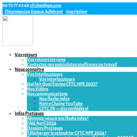
06 75 77 43 68
cftchp@hpe.com
Déconnexion
Espace Adhérent
Inscription
Vos retours
Vos retours terrains
Contactez nos spécialistes souffrance au travail
Nous connaître
Vos interlocuteurs
Vos interlocuteurs
Qui fait Quoi Equipe CFTC HPE 2025?
Nos Vidéos
Nos communications
Nos flashs-infos
Notre Chaine YouTube
CFTC.FR –> site confédéral
Infos Pratiques
Abonnez-vous à nos flashs infos !
FAQ Avril 2026
Dossiers Pratiques
Télécharger le calendrier CFTC HPE 2026 !