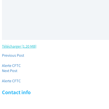
Télécharger [1.20 MB]
Previous Post
Immanquable ! Spécial Négociation GPEC ET RCC 2021
Alerte CFTC
Next Post
IMMANQUABLE ! Spécial Journée Internationale des Droits des F
Alerte CFTC
Contact info