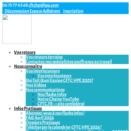
06 75 77 43 68
cftchp@hpe.com
Déconnexion
Espace Adhérent
Inscription
Vos retours
Vos retours terrains
Contactez nos spécialistes souffrance au travail
Nous connaître
Vos interlocuteurs
Vos interlocuteurs
Qui fait Quoi Equipe CFTC HPE 2025?
Nos Vidéos
Nos communications
Nos flashs-infos
Notre Chaine YouTube
CFTC.FR –> site confédéral
Infos Pratiques
Abonnez-vous à nos flashs infos !
FAQ Avril 2026
Dossiers Pratiques
Télécharger le calendrier CFTC HPE 2026 !