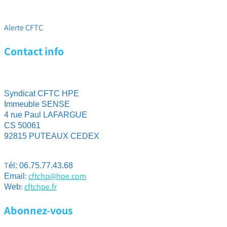
Immanquable ! Comprendre la tendance de votre emploi 2026
(et la RCC)
Alerte CFTC
Contact info
Syndicat CFTC HPE
Immeuble SENSE
4 rue Paul LAFARGUE
CS 50061
92815 PUTEAUX CEDEX
T
él: 06.75.77.43.68
:
cftchp@hpe.com
Email
:
cftchpe.fr
Web
Abonnez-vous