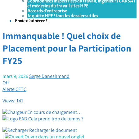
Coordonnées inspectrices du travail, ingénieurs CARSAT
et médecins du travail sites HPE
Accords d’entreprise
Je quitte HPE ! tous les dossiers utiles
Envie d’adhérer ?
Immanquable ! Quel choix de
Placement pour la Participation
FY25
mars 9, 2026
Serge Daneshmand
Off
Alerte CFTC
Views: 141
En cours de chargement…
Cela prend trop de temps ?
Recharger le document
|
Ouvrir dans un nouvel onglet