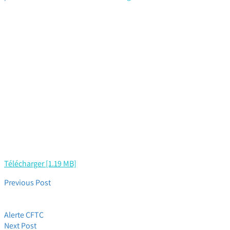
Télécharger [1.19 MB]
Previous Post
Immanquable ! Journée Internationale des Droits des Femmes.
Ce devrait être chaque jour !
Alerte CFTC
Next Post