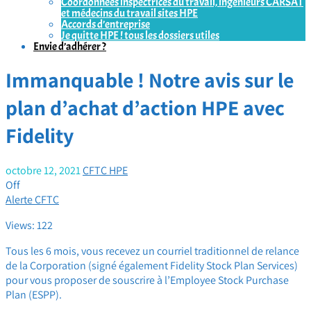
Coordonnées inspectrices du travail, ingénieurs CARSAT
et médecins du travail sites HPE
Accords d’entreprise
Je quitte HPE ! tous les dossiers utiles
Envie d’adhérer ?
Immanquable ! Notre avis sur le
plan d’achat d’action HPE avec
Fidelity
octobre 12, 2021
CFTC HPE
Off
Alerte CFTC
Views: 122
Tous les 6 mois, vous recevez un courriel traditionnel de relance
de la Corporation (signé également Fidelity Stock Plan Services)
pour vous proposer de souscrire à l’Employee Stock Purchase
Plan (ESPP).