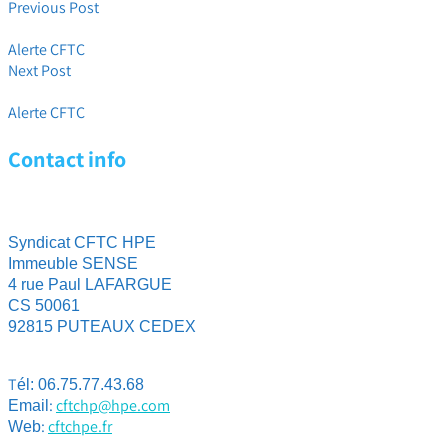
Previous Post
Immanquable ! Spécial Conseils Epargne Salariale FY22
Alerte CFTC
Next Post
SPECIAL FPR 2021/ OBJECTIFS 2022
Alerte CFTC
Contact info
Syndicat CFTC HPE
Immeuble SENSE
4 rue Paul LAFARGUE
CS 50061
92815 PUTEAUX CEDEX
T
él: 06.75.77.43.68
:
cftchp@hpe.com
Email
:
cftchpe.fr
Web