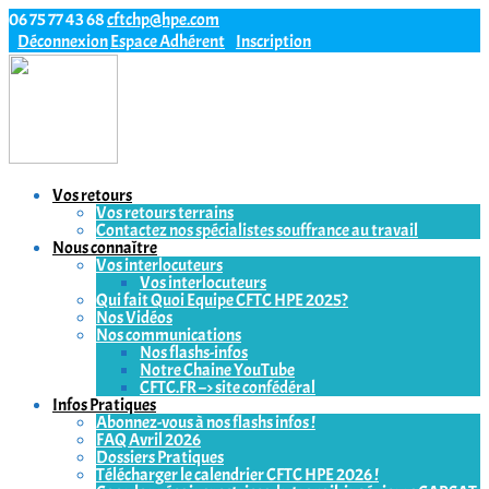
06 75 77 43 68
cftchp@hpe.com
Déconnexion
Espace Adhérent
Inscription
Vos retours
Vos retours terrains
Contactez nos spécialistes souffrance au travail
Nous connaître
Vos interlocuteurs
Vos interlocuteurs
Qui fait Quoi Equipe CFTC HPE 2025?
Nos Vidéos
Nos communications
Nos flashs-infos
Notre Chaine YouTube
CFTC.FR –> site confédéral
Infos Pratiques
Abonnez-vous à nos flashs infos !
FAQ Avril 2026
Dossiers Pratiques
Télécharger le calendrier CFTC HPE 2026 !