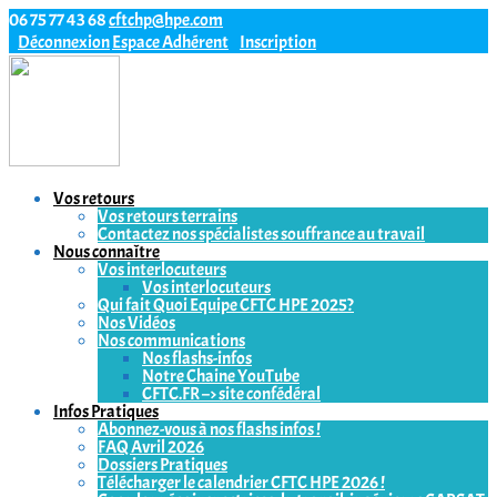
06 75 77 43 68
cftchp@hpe.com
Déconnexion
Espace Adhérent
Inscription
Vos retours
Vos retours terrains
Contactez nos spécialistes souffrance au travail
Nous connaître
Vos interlocuteurs
Vos interlocuteurs
Qui fait Quoi Equipe CFTC HPE 2025?
Nos Vidéos
Nos communications
Nos flashs-infos
Notre Chaine YouTube
CFTC.FR –> site confédéral
Infos Pratiques
Abonnez-vous à nos flashs infos !
FAQ Avril 2026
Dossiers Pratiques
Télécharger le calendrier CFTC HPE 2026 !