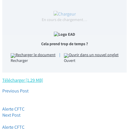
En cours de chargement…
Cela prend trop de temps ?
Recharger le document
|
Ouvrir dans un nouvel onglet
Télécharger [1.29 MB]
Previous Post
Immanquable ! Résultat Objectif et Comparé des Négociations
Annuelles Obligatoires (NAO)
Alerte CFTC
Next Post
Immanquable CFTC HPE _ Le Choc de la Cession Telco Solutions
Alerte CFTC