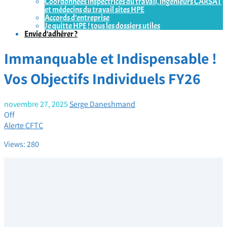
Coordonnées inspectrices du travail, ingénieurs CARSAT
et médecins du travail sites HPE
Accords d’entreprise
Je quitte HPE ! tous les dossiers utiles
Envie d’adhérer ?
Immanquable et Indispensable !
Vos Objectifs Individuels FY26
novembre 27, 2025
Serge Daneshmand
Off
Alerte CFTC
Views: 280