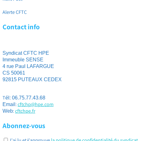
Les Immanquables CFTC HPE : Revendications NAO 2020 !
Alerte CFTC
Contact info
Syndicat CFTC HPE
Immeuble SENSE
4 rue Paul LAFARGUE
CS 50061
92815 PUTEAUX CEDEX
T
él: 06.75.77.43.68
:
cftchp@hpe.com
Email
:
cftchpe.fr
Web
Abonnez-vous
J'ai lu et j'approuve
la politique de confidentialité du syndicat