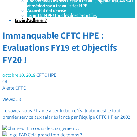
Coordonnées inspectrices du travail, ingénieurs CARSAT
et médecins du travail sites HPE
Accords d’entreprise
Je quitte HPE ! tous les dossiers utiles
Envie d’adhérer ?
Immanquable CFTC HPE :
Evaluations FY19 et Objectifs
FY20 !
octobre 10, 2019
CFTC HPE
Off
Alerte CFTC
Views: 53
Le saviez-vous ? L’aide à l’entretien d’évaluation est le tout
premier service aux salariés lancé par l’équipe CFTC HP en 2002
En cours de chargement…
Cela prend trop de temps ?