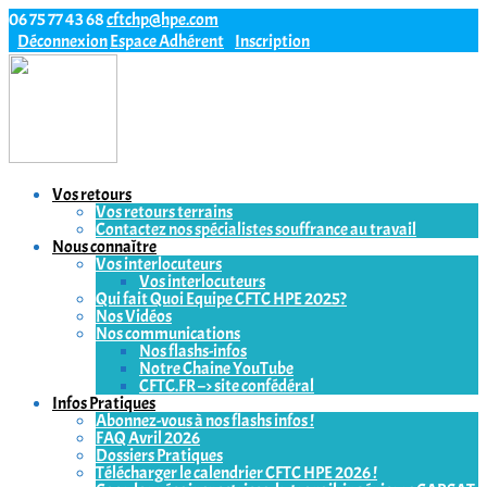
06 75 77 43 68
cftchp@hpe.com
Déconnexion
Espace Adhérent
Inscription
Vos retours
Vos retours terrains
Contactez nos spécialistes souffrance au travail
Nous connaître
Vos interlocuteurs
Vos interlocuteurs
Qui fait Quoi Equipe CFTC HPE 2025?
Nos Vidéos
Nos communications
Nos flashs-infos
Notre Chaine YouTube
CFTC.FR –> site confédéral
Infos Pratiques
Abonnez-vous à nos flashs infos !
FAQ Avril 2026
Dossiers Pratiques
Télécharger le calendrier CFTC HPE 2026 !