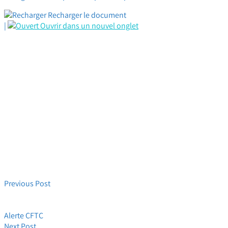
Recharger le document
|
Ouvrir dans un nouvel onglet
Previous Post
Immanquable CFTC HPE NAO FY20 : Premières propositions
avant revendications !
Alerte CFTC
Next Post