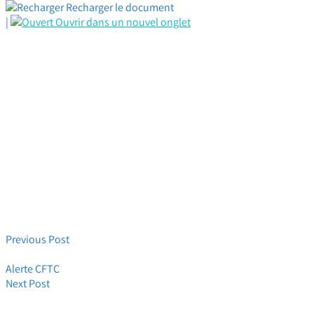
Recharger le document
|
Ouvrir dans un nouvel onglet
Previous Post
Accords GPEC _ Un vote vous est proposé ! Et des AG .pdf
Alerte CFTC
Next Post
NEGOCIATIONS GPEC et RCC : Résultat du sondage, Dernières
avancées et Signatures !