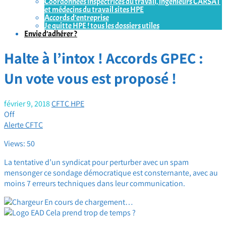
Coordonnées inspectrices du travail, ingénieurs CARSAT
et médecins du travail sites HPE
Accords d’entreprise
Je quitte HPE ! tous les dossiers utiles
Envie d’adhérer ?
Halte à l’intox ! Accords GPEC :
Un vote vous est proposé !
février 9, 2018
CFTC HPE
Off
Alerte CFTC
Views: 50
La tentative d’un syndicat pour perturber avec un spam
mensonger ce sondage démocratique est consternante, avec au
moins 7 erreurs techniques dans leur communication.
En cours de chargement…
Cela prend trop de temps ?