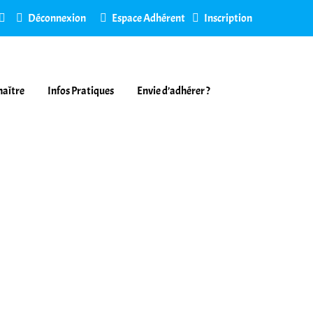
Déconnexion
Espace Adhérent
Inscription
naître
Infos Pratiques
Envie d’adhérer ?