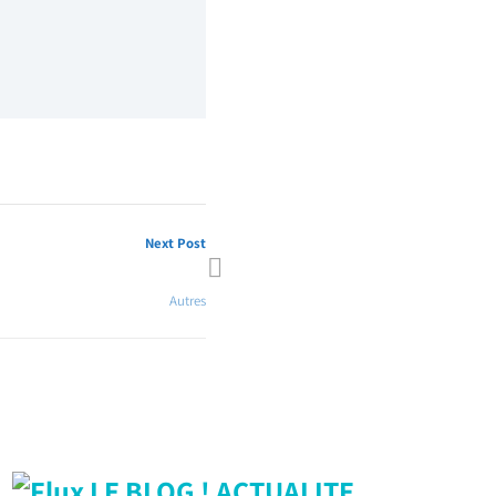
Next Post
on GPEC 2018 1ère vague HPCCF
Autres
LE BLOG ! ACTUALITE