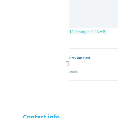
Télécharger [1.18 MB]
Previous Post
Présentation NextGenIT CE Ma
Autres
Contact info