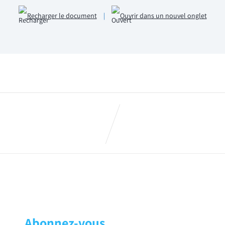
Recharger le document
|
Ouvrir dans un nouvel onglet
rs 2018
Fichier commission de validati
Abonnez-vous