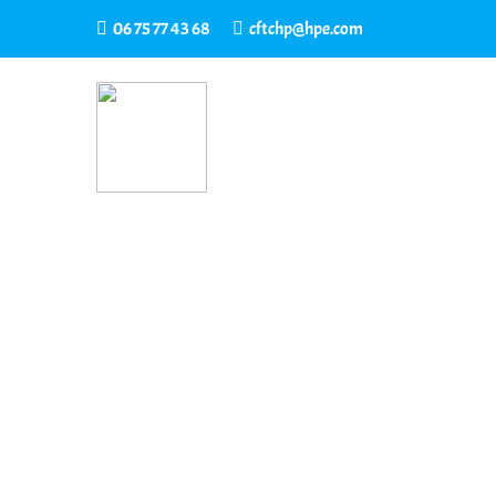
06 75 77 43 68
cftchp@hpe.com