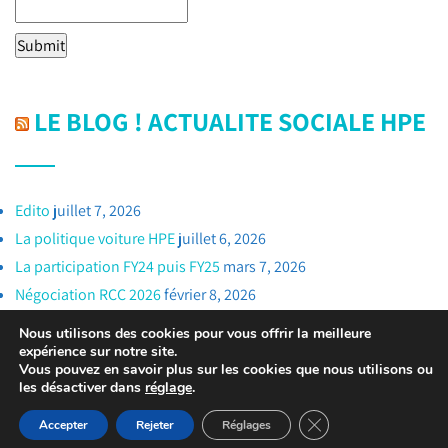
LE BLOG ! ACTUALITE SOCIALE HPE
Edito
juillet 7, 2026
La politique voiture HPE
juillet 6, 2026
La participation FY24 puis FY25
mars 7, 2026
Négociation RCC 2026
février 8, 2026
Nous utilisons des cookies pour vous offrir la meilleure
expérience sur notre site.
Vous pouvez en savoir plus sur les cookies que nous utilisons ou
les désactiver dans
réglage
.
© 2017-2025 Tous droits réservés - 2025 CFTC HP Enterprise
Fermer la bannière d
Accepter
Rejeter
Réglages