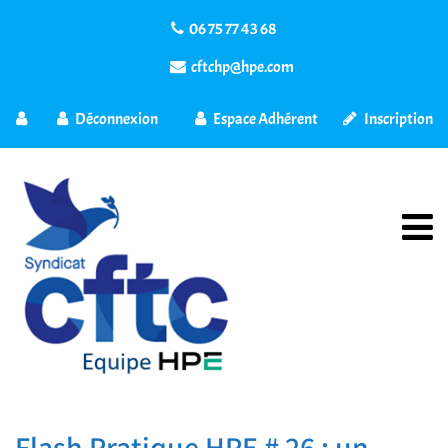
06 75 77 43 68
cftchp@hpe.com
Déconnexion
Espace Adhérent
Inscription
Flash Pratique HPE # 26 : un