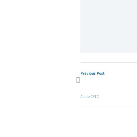
Previous Post
Les Immanquables CFTC HPE # 2
2019 et Infos Pratiques !
Alerte CFTC