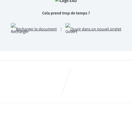
Cela prend trop de temps ?
Recharger le document
|
Ouvrir dans un nouvel onglet
7 _ Rétro 2018, Feuille de Route
Les Immanquables CFTC HPE #
Rétro 2018, Feuille de