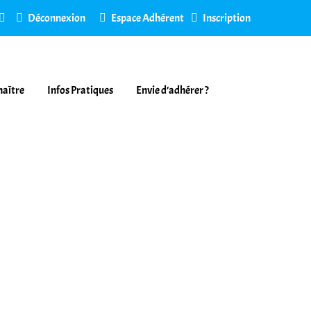
Déconnexion
Espace Adhérent
Inscription
naître
Infos Pratiques
Envie d’adhérer ?