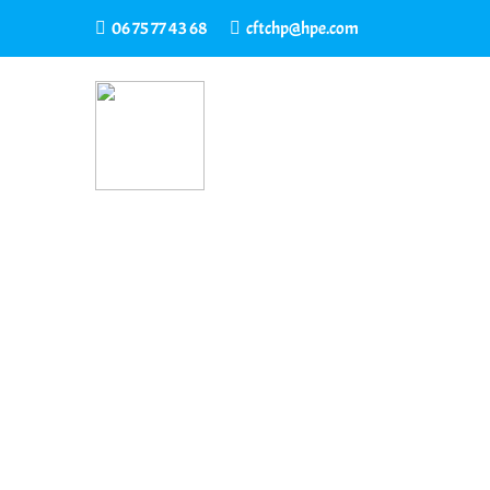
06 75 77 43 68
cftchp@hpe.com