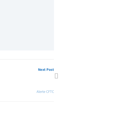
Next Post
 27 BIS : Dernières nouvelles,
 Route 2019 et Infos Pratiques !
Alerte CFTC