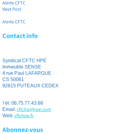
Alerte CFTC
Next Post
Flash CFTC HPE : Un problème avec la carte Shell ?
Alerte CFTC
Contact info
Syndicat CFTC HPE
Immeuble SENSE
4 rue Paul LAFARGUE
CS 50061
92815 PUTEAUX CEDEX
T
él: 06.75.77.43.68
:
cftchp@hpe.com
Email
:
cftchpe.fr
Web
Abonnez-vous