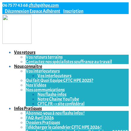
06 75 77 43 68
cftchp@hpe.com
Déconnexion
Espace Adhérent
Inscription
Vos retours
Vos retours terrains
Contactez nos spécialistes souffrance au travail
Nous connaître
Vos interlocuteurs
Vos interlocuteurs
Qui fait Quoi Equipe CFTC HPE 2025?
Nos Vidéos
Nos communications
Nos flashs-infos
Notre Chaine YouTube
CFTC.FR –> site confédéral
Infos Pratiques
Abonnez-vous à nos flashs infos !
FAQ Avril 2026
Dossiers Pratiques
Télécharger le calendrier CFTC HPE 2026 !