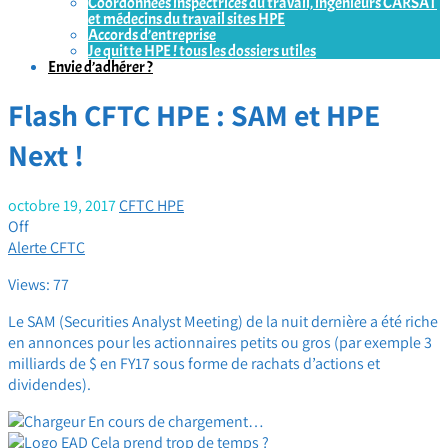
Coordonnées inspectrices du travail, ingénieurs CARSAT
et médecins du travail sites HPE
Accords d’entreprise
Je quitte HPE ! tous les dossiers utiles
Envie d’adhérer ?
Flash CFTC HPE : SAM et HPE
Next !
octobre 19, 2017
CFTC HPE
Off
Alerte CFTC
Views: 77
Le SAM (Securities Analyst Meeting) de la nuit dernière a été riche
en annonces pour les actionnaires petits ou gros (par exemple 3
milliards de $ en FY17 sous forme de rachats d’actions et
dividendes).
En cours de chargement…
Cela prend trop de temps ?