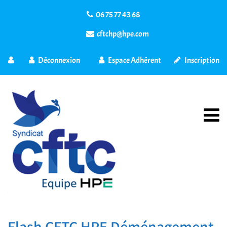
06 75 77 43 68
cftchp@hpe.com
Déconnexion
Espace Adhérent
Inscription
Flash CFTC HPE Déménagement