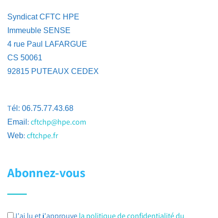
Syndicat CFTC HPE
Immeuble SENSE
4 rue Paul LAFARGUE
CS 50061
92815 PUTEAUX CEDEX
T
él: 06.75.77.43.68
:
cftchp@hpe.com
Email
:
cftchpe.fr
Web
Abonnez-vous
J'ai lu et j'approuve
la politique de confidentialité du