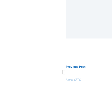
Previous Post
Les Immanquables CFTC HPE #1
Alerte CFTC