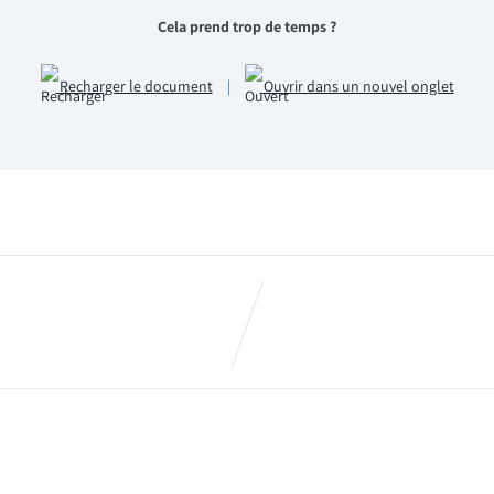
Cela prend trop de temps ?
Recharger le document
|
Ouvrir dans un nouvel onglet
5 : Projet Emplois GPEC 2018 !
Flash CFTC HPE : Né