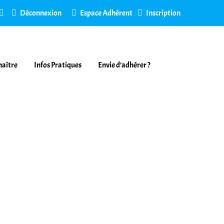
Déconnexion
Espace Adhérent
Inscription
naître
Infos Pratiques
Envie d’adhérer ?