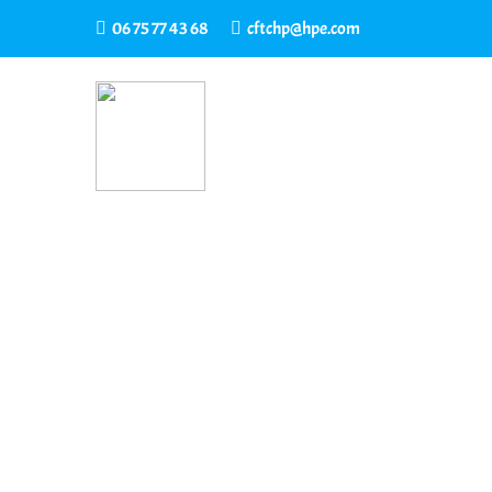
06 75 77 43 68
cftchp@hpe.com