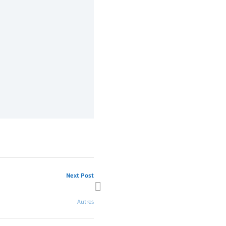
Next Post
tte HPF – je quitte HPCCF 2019
Autres