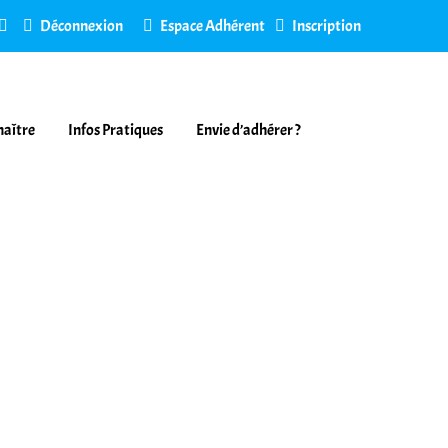
Déconnexion
Espace Adhérent
Inscription
naître
Infos Pratiques
Envie d’adhérer ?