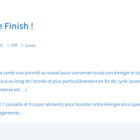
 Finish !
Off
PE
Autres
sa santé une priorité au travail pour conserver toute son énergie et c
tout au long de l’année et plus particulièrement en ﬁn de cycle (avant
intense etc…).
z 7 conseils et 9 super-aliments pour booster votre énergie ainsi qu
ngements.