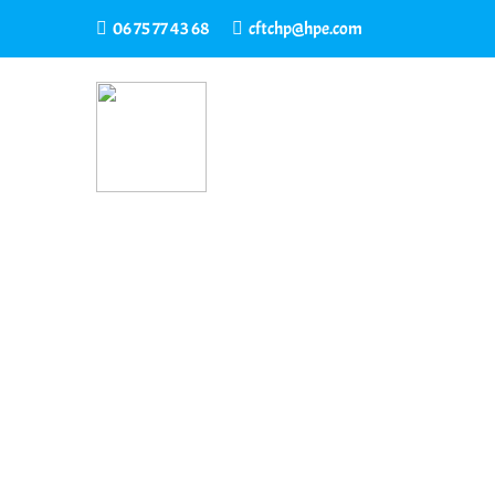
06 75 77 43 68
cftchp@hpe.com